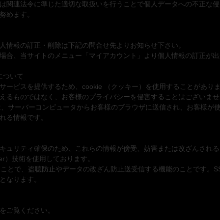
は関連法令に準じた適切な取扱いを行うことで個人データへの不正な侵
努めます。
人情報の訂正・削除は下記の問合せ先よりお知らせ下さい。
場合、当サイトのメニュー「マイアカウント」より個人情報の訂正が出
用について
サービスを提供するため、cookie （クッキー）を使用することがあり
えるものではなく、お客様のプライバシーを侵害することはございませ
ー）とは、サーバーコンピュータからお客様のブラウザに送信され、お客様が
れる情報です。
キュリティ確保のため、これらの情報が傍受、妨害または改ざんされる
s Layer）技術を使用しております。
することで、盗聴防止やデータの改ざん防止送受信する機能のことです。S
となります。
をご覧ください。