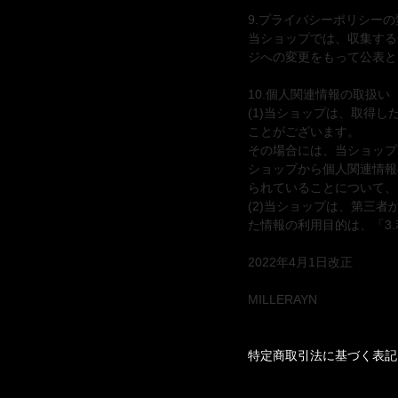
9.プライバシーポリシーの
当ショップでは、収集する
ジへの変更をもって公表と
10.個人関連情報の取扱い
(1)当ショップは、取得
ことがございます。
その場合には、当ショップ
ショップから個人関連情報
られていることについて、
(2)当ショップは、第三
た情報の利用目的は、「3
2022年4月1日改正
MILLERAYN
特定商取引法に基づく表記