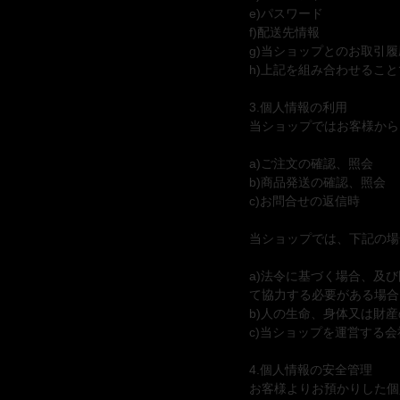
n
e)パスワード
e
f)配送先情報
c
g)当ショップとのお取引
o
h)上記を組み合わせるこ
m
p
3.個人情報の利用
a
当ショップではお客様から
g
n
a)ご注文の確認、照会
i
b)商品発送の確認、照会
e
c)お問合せの返信時
当ショップでは、下記の場
a)法令に基づく場合、及
て協力する必要がある場合
b)人の生命、身体又は財
c)当ショップを運営する
4.個人情報の安全管理
お客様よりお預かりした個